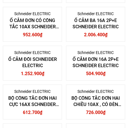
Schneider ELECTRIC
Schneider ELECTRIC
Ổ CẮM ĐƠN CÓ CÔNG
Ổ CẮM BA 16A 2P+E
TẮC 10AX SCHNEIDER
SCHNEIDER ELECTRIC
ELECTRIC
952.600₫
2.006.400₫
Schneider ELECTRIC
Schneider ELECTRIC
Ổ CẮM ĐÔI SCHNEIDER
Ổ CẮM ĐƠN 16A 2P+E
ELECTRIC
SCHNEIDER ELECTRIC
1.252.900₫
504.900₫
Schneider ELECTRIC
Schneider ELECTRIC
BỘ CÔNG TẮC ĐƠN HAI
BỘ CÔNG TẮC ĐƠN HAI
CỰC 16AX SCHNEIDER
CHIỀU 10AX , CÓ ĐÈN
ELECTRIC
LED SCHNEIDER
612.700₫
726.000₫
ELECTRIC