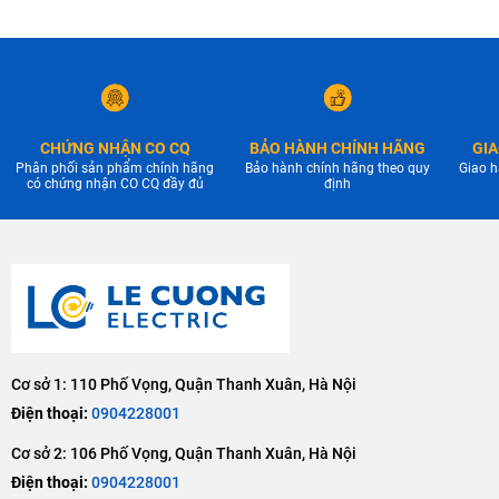
CHỨNG NHẬN CO CQ
BẢO HÀNH CHÍNH HÃNG
GIA
Phân phối sản phẩm chính hãng
Bảo hành chính hãng theo quy
Giao h
có chứng nhận CO CQ đầy đủ
định
Cơ sở 1: 110 Phố Vọng, Quận Thanh Xuân, Hà Nội
Điện thoại:
0904228001
Cơ sở 2: 106 Phố Vọng, Quận Thanh Xuân, Hà Nội
Điện thoại:
0904228001