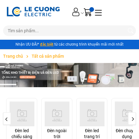
Nhận ƯU ĐÃI*
đặc biệt
từ các chương trình khuyến mãi mới nhất
Trang chủ
Tất cả sản phẩm
Đèn led
Đèn ngoài
Đèn led
Đèn chuyên
chiếu sáng
trời
trang trí
dụng