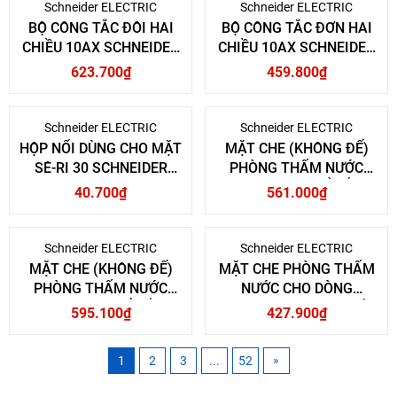
Schneider ELECTRIC
Schneider ELECTRIC
BỘ CÔNG TẮC ĐÔI HAI
BỘ CÔNG TẮC ĐƠN HAI
CHIỀU 10AX SCHNEIDER
CHIỀU 10AX SCHNEIDER
ELECTRIC
ELECTRIC
623.700₫
459.800₫
Schneider ELECTRIC
Schneider ELECTRIC
HỘP NỔI DÙNG CHO MẶT
MẶT CHE (KHÔNG ĐẾ)
SÊ-RI 30 SCHNEIDER
PHÒNG THẤM NƯỚC
ELECTRIC
MẶT ĐƠN CHO Ổ CẮM,
40.700₫
561.000₫
LOẠI 1 GANG, IP55
SCHNEIDER ELECTRIC
Schneider ELECTRIC
Schneider ELECTRIC
MẶT CHE (KHÔNG ĐẾ)
MẶT CHE PHÒNG THẤM
PHÒNG THẤM NƯỚC
NƯỚC CHO DÒNG
MẶT ĐÔI CHO Ổ CẮM,
CONCEPT (KHÔNG ĐẾ)
595.100₫
427.900₫
LOẠI 2 GANG, IP55
SCHNEIDER ELECTRIC
SCHNEIDER ELECTRIC
»
1
2
3
...
52