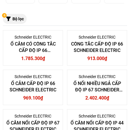
0
Bộ lọc
Schneider ELECTRIC
Schneider ELECTRIC
Ổ CẮM CÓ CÔNG TẮC
CÔNG TẮC CẤP ĐỘ IP 66
CẤP ĐỘ IP 66
SCHNEIDER ELECTRIC
SCHNEIDER ELECTRIC
1.785.300₫
913.000₫
Schneider ELECTRIC
Schneider ELECTRIC
Ổ CẮM CẤP ĐỘ IP 66
Ổ NỐI NHIỀU NGẢ CẤP
SCHNEIDER ELECTRIC
ĐỘ IP 67 SCHNEIDER
ELECTRIC
969.100₫
2.402.400₫
Schneider ELECTRIC
Schneider ELECTRIC
Ổ CĂM NỔI CẤP ĐỘ IP 67
Ổ CĂM NỔI CẤP ĐỘ IP 44
SCHNEIDER ELECTRIC
SCHNEIDER ELECTRIC