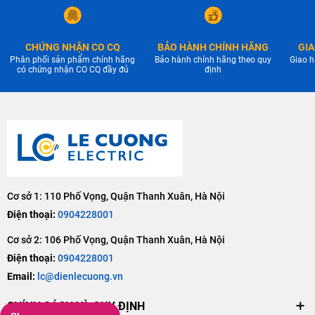
CHỨNG NHẬN CO CQ
BẢO HÀNH CHÍNH HÃNG
GIA
Phân phối sản phẩm chính hãng
Bảo hành chính hãng theo quy
Giao h
có chứng nhận CO CQ đầy đủ
định
Cơ sở 1: 110 Phố Vọng, Quận Thanh Xuân, Hà Nội
Điện thoại:
0904228001
Cơ sở 2: 106 Phố Vọng, Quận Thanh Xuân, Hà Nội
Điện thoại:
0904228001
Email:
lc@dienlecuong.vn
CHÍNH SÁCH VÀ QUY ĐỊNH