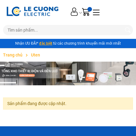
Nhận ƯU ĐÃI*
đặc biệt
từ các chương trình khuyến mãi mới nhất
Trang chủ
Uten
Sản phẩm đang được cập nhật.