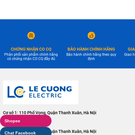
CHỨNG NHẬN CO CQ
BẢO HÀNH CHÍNH HÃNG
GIA
Phân phối sản phẩm chính hãng
Bảo hành chính hãng theo quy
Giao h
có chứng nhận CO CQ đầy đủ
định
Cơ sở 1: 110 Phố Vọng, Quận Thanh Xuân, Hà Nội
Điện thoại:
0904228001
Shopee
Cơ sở 2: 106 Phố Vọng, Quận Thanh Xuân, Hà Nội
Chat Facebook