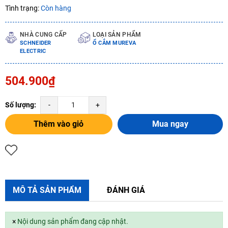
Tình trạng:
Còn hàng
NHÀ CUNG CẤP
LOẠI SẢN PHẨM
SCHNEIDER
Ổ CẮM MUREVA
ELECTRIC
504.900₫
Số lượng:
-
+
Thêm vào giỏ
Mua ngay
MÔ TẢ SẢN PHẨM
ĐÁNH GIÁ
×
Nội dung sản phẩm đang cập nhật.