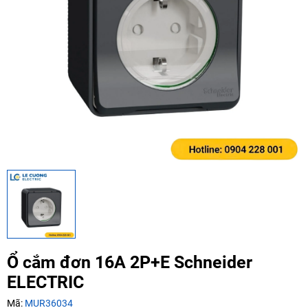
Ngày hết hạn:
Điều kiện:
Copy mã và nhập mã ở trang
THANH TOÁN
bạn nhé!
Ổ cắm đơn 16A 2P+E Schneider
ELECTRIC
Mã:
MUR36034