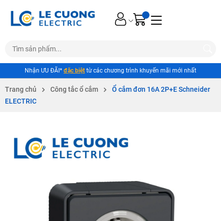
Nhận ƯU ĐÃI*
đặc biệt
từ các chương trình khuyến mãi mới nhất
Trang chủ
Công tắc ổ cắm
Ổ cắm đơn 16A 2P+E Schneider
ELECTRIC
Mã giảm giá: