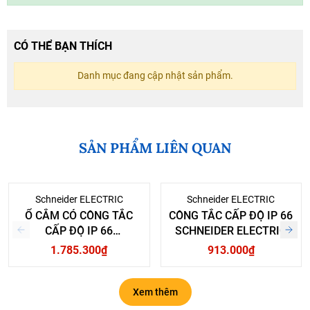
CÓ THỂ BẠN THÍCH
Danh mục đang cập nhật sản phẩm.
SẢN PHẨM LIÊN QUAN
Schneider ELECTRIC
Schneider ELECTRIC
Ổ CẮM CÓ CÔNG TẮC
CÔNG TẮC CẤP ĐỘ IP 66
CẤP ĐỘ IP 66
SCHNEIDER ELECTRIC
SCHNEIDER ELECTRIC
1.785.300₫
913.000₫
Xem thêm