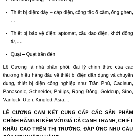
Thiết bị điện: dây – cáp điện, công tắc ổ cắm, ống ghen,
…
Thiết bị bảo vệ điện: aptomat, cầu dao điện, khởi động
từ,….
Quạt – Quạt trần đèn
Lê C
ư
ơng là nhà phân phối, đại lý chính thức của các
thương hiệu hàng đầu về thiết bị điện dân dụng và chuyên
dụng, thiết bị điện công nghiệp như Trần Phú, Cadisun,
Panasonic, Schneider, Philips, Rạng Đông, Goldcup, Sino,
Vanlock, Uten, Kingled, Asia,...
LÊ CƯƠNG CAM KẾT CUNG CẤP CÁC SẢN PHẨM
CHÍNH HÃNG ĐI KÈM VỚI GIÁ CẢ CẠNH TRANH, CHIẾT
KHẤU CAO TRÊN THỊ TRƯỜNG, ĐÁP ỨNG NHU CẦU