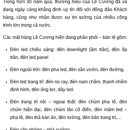
Trong hơn 30 năm qua, thương hiệu của Lê Cương đã và
đang ngày càng khẳng định uy tín đối với đông đảo Khách
hàng, cũng như nhận được sự tin tưởng của nhiều công
trình lớn trong cả nước.
Các mặt hàng Lê Cương hiện đang phân phối – bán lẻ gồm:
Đèn led chiếu sáng: đèn downlight (âm trần), đèn ốp
trần, đèn led panel
Đèn ngoài trời: đèn pha led, đèn sân vườn, đèn đường.
Đèn led trang trí: đèn rọi ray, đèn nam châm, thanh nhôm
định hình, đèn ống bơ, dây led.
Đèn trang trí nội – ngoại thất: đèn chùm pha lê, đèn
chùm hiện đại, đèn chùm tân cổ điển, đèn mâm led –
pha lê, đèn thả bàn ăn, đèn tường, đèn bàn trang trí,…
Đèn văn phòng – nhà xưởng