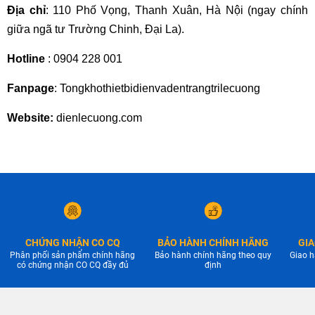
Địa chỉ
: 110 Phố Vọng, Thanh Xuân, Hà Nội (ngay chính
giữa ngã tư Trường Chinh, Đại La).
Hotline
: 0904 228 001
Fanpage
: Tongkhothietbidienvadentrangtrilecuong
Website:
dienlecuong.com
CHỨNG NHẬN CO CQ
BẢO HÀNH CHÍNH HÃNG
GIA
Phân phối sản phẩm chính hãng
Bảo hành chính hãng theo quy
Giao h
có chứng nhận CO CQ đầy đủ
định