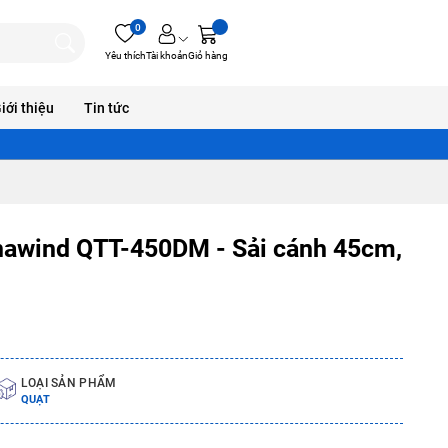
0
Yêu thích
Tài khoản
Giỏ hàng
iới thiệu
Tin tức
inawind QTT-450DM - Sải cánh 45cm,
LOẠI SẢN PHẨM
QUẠT