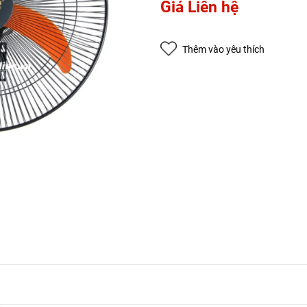
Giá Liên hệ
Điều kiện:
Thêm vào yêu thích
Copy mã và nhập mã ở trang
THANH TOÁN
bạn nhé!