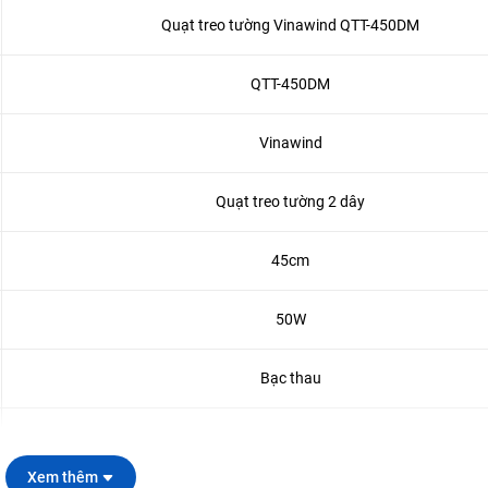
Quạt treo tường Vinawind QTT-450DM
QTT-450DM
Vinawind
Quạt treo tường 2 dây
45cm
50W
Bạc thau
220V - 50Hz
Xem thêm