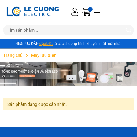
Nhận ƯU ĐÃI*
đặc biệt
từ các chương trình khuyến mãi mới nhất
Trang chủ
Máy lưu điện
Sản phẩm đang được cập nhật.