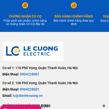
CHỨNG NHẬN CO CQ
BẢO HÀNH CHÍNH HÃNG
GIA
Phân phối sản phẩm chính hãng
Bảo hành chính hãng theo quy
Giao h
có chứng nhận CO CQ đầy đủ
định
Cơ sở 1: 110 Phố Vọng, Quận Thanh Xuân, Hà Nội
Điện thoại:
0904228001
Cơ sở 2: 106 Phố Vọng, Quận Thanh Xuân, Hà Nội
Điện thoại:
0904228001
Email:
lc@dienlecuong.vn
CHÍNH SÁCH VÀ QUY ĐỊNH