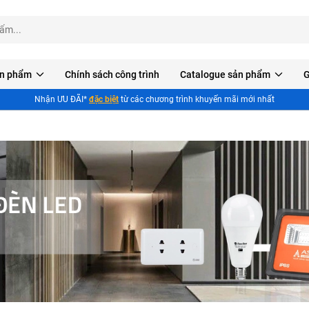
n phẩm
Chính sách công trình
Catalogue sản phẩm
G
Nhận ƯU ĐÃI*
đặc biệt
từ các chương trình khuyến mãi mới nhất