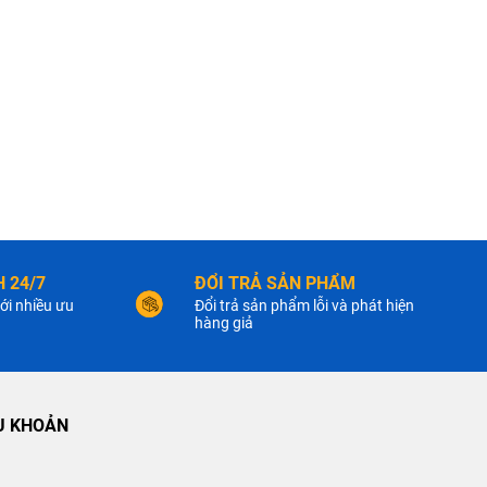
 24/7
ĐỔI TRẢ SẢN PHẨM
ới nhiều ưu
Đổi trả sản phẩm lỗi và phát hiện
hàng giả
U KHOẢN