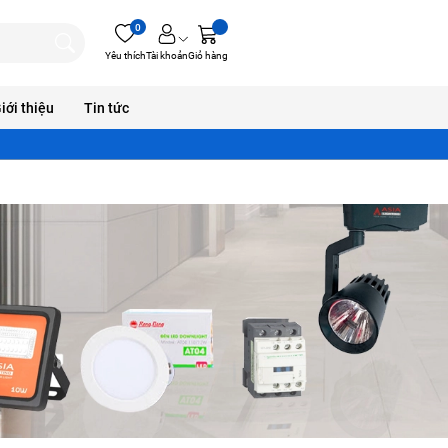
0
Yêu thích
Tài khoản
Giỏ hàng
iới thiệu
Tin tức