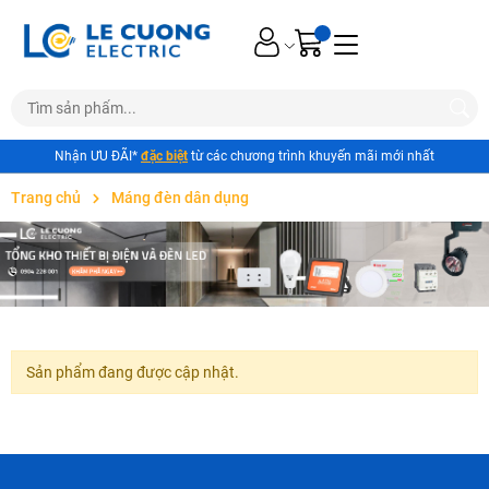
Nhận ƯU ĐÃI*
đặc biệt
từ các chương trình khuyến mãi mới nhất
Trang chủ
Máng đèn dân dụng
Sản phẩm đang được cập nhật.