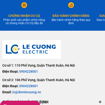
CHỨNG NHẬN CO CQ
BẢO HÀNH CHÍNH HÃNG
GIA
Phân phối sản phẩm chính hãng
Bảo hành chính hãng theo quy
Giao h
có chứng nhận CO CQ đầy đủ
định
Cơ sở 1: 110 Phố Vọng, Quận Thanh Xuân, Hà Nội
Điện thoại:
0904228001
Cơ sở 2: 106 Phố Vọng, Quận Thanh Xuân, Hà Nội
Điện thoại:
0904228001
Email:
lc@dienlecuong.vn
CHÍNH SÁCH VÀ QUY ĐỊNH