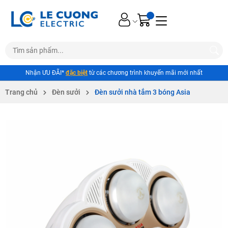
Nhận ƯU ĐÃI*
đặc biệt
từ các chương trình khuyến mãi mới nhất
Trang chủ
Đèn sưởi
Đèn sưởi nhà tắm 3 bóng Asia
Mã giảm giá: