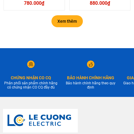
780.000₫
880.000₫
Xem thêm
CHỨNG NHẬN CO CQ
BẢO HÀNH CHÍNH HÃNG
GIA
Phân phối sản phẩm chính hãng
Bảo hành chính hãng theo quy
Giao h
có chứng nhận CO CQ đầy đủ
định