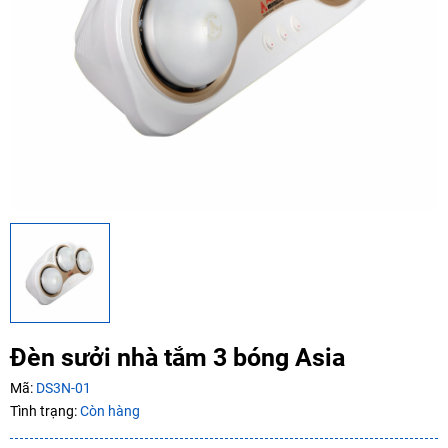
Ngày hết hạn:
Điều kiện:
Copy mã và nhập mã ở trang
THANH TOÁN
bạn nhé!
Đèn sưởi nhà tắm 3 bóng Asia
Mã:
DS3N-01
Tình trạng:
Còn hàng