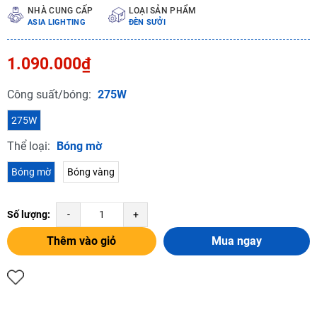
NHÀ CUNG CẤP
LOẠI SẢN PHẨM
ASIA LIGHTING
ĐÈN SƯỞI
1.090.000₫
Công suất/bóng:
275W
275W
Thể loại:
Bóng mờ
Bóng mờ
Bóng vàng
Số lượng:
-
+
Thêm vào giỏ
Mua ngay