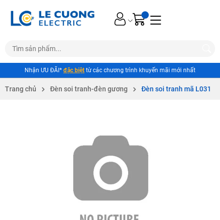
Nhận ƯU ĐÃI*
đặc biệt
từ các chương trình khuyến mãi mới nhất
Trang chủ
Đèn soi tranh-đèn gương
Đèn soi tranh mã L031
Mã giảm giá:
Ngày hết hạn: