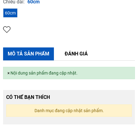
Chiều dài:
60cm
60cm
MÔ TẢ SẢN PHẨM
ĐÁNH GIÁ
×
Nội dung sản phẩm đang cập nhật.
CÓ THỂ BẠN THÍCH
Danh mục đang cập nhật sản phẩm.