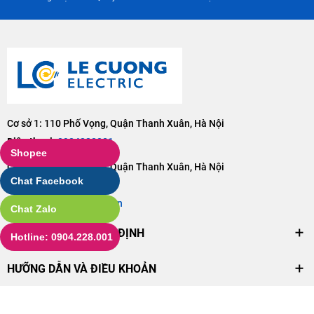
Cơ sở 1: 110 Phố Vọng, Quận Thanh Xuân, Hà Nội
Điện thoại:
0904228001
Shopee
Cơ sở 2: 106 Phố Vọng, Quận Thanh Xuân, Hà Nội
Chat Facebook
Điện thoại:
0904228001
Email:
lc@dienlecuong.vn
Chat Zalo
CHÍNH SÁCH VÀ QUY ĐỊNH
Hotline: 0904.228.001
HƯỠNG DẪN VÀ ĐIỀU KHOẢN