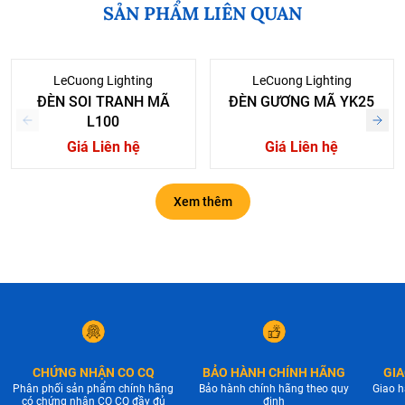
SẢN PHẨM LIÊN QUAN
LeCuong Lighting
LeCuong Lighting
ĐÈN SOI TRANH MÃ
ĐÈN GƯƠNG MÃ YK25
L100
Giá Liên hệ
Giá Liên hệ
Xem thêm
CHỨNG NHẬN CO CQ
BẢO HÀNH CHÍNH HÃNG
GIA
Phân phối sản phẩm chính hãng
Bảo hành chính hãng theo quy
Giao h
có chứng nhận CO CQ đầy đủ
định