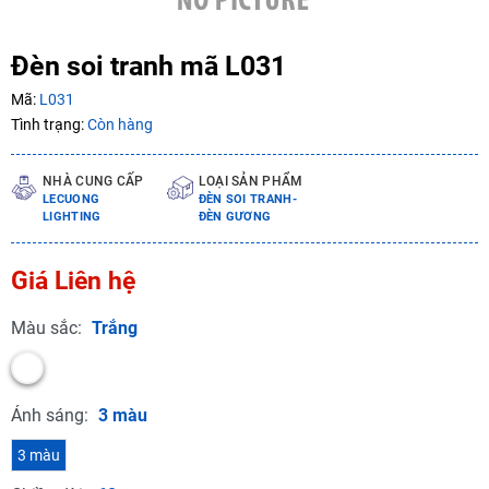
Điều kiện:
Đèn soi tranh mã L031
Copy mã và nhập mã ở trang
THANH TOÁN
bạn nhé!
Mã:
L031
Tình trạng:
Còn hàng
NHÀ CUNG CẤP
LOẠI SẢN PHẨM
LECUONG
ĐÈN SOI TRANH-
LIGHTING
ĐÈN GƯƠNG
Giá Liên hệ
Màu sắc:
Trắng
Ánh sáng:
3 màu
3 màu