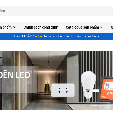
n phẩm
Chính sách công trình
Catalogue sản phẩm
G
Nhận ƯU ĐÃI*
đặc biệt
từ các chương trình khuyến mãi mới nhất