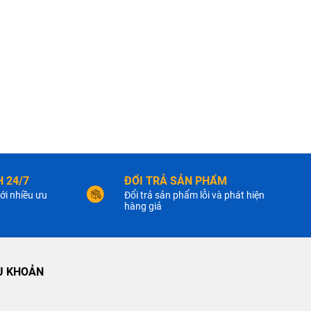
 24/7
ĐỔI TRẢ SẢN PHẨM
ới nhiều ưu
Đổi trả sản phẩm lỗi và phát hiện
hàng giả
U KHOẢN