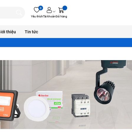
0
Yêu thích
Tài khoản
Giỏ hàng
iới thiệu
Tin tức