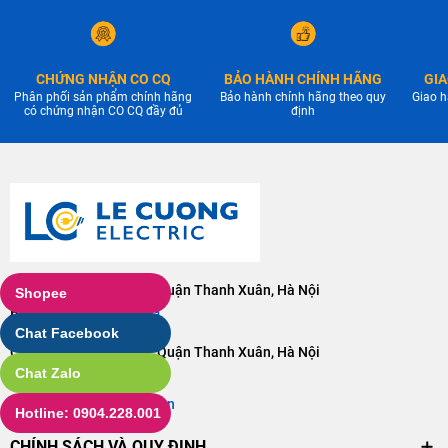
CHỨNG NHẬN CO CQ
BẢO HÀNH CHÍNH HÃNG
GIA
Phân phối sản phẩm chính hãng
Bảo hành chính hãng theo quy
Giao h
có chứng nhận CO CQ đầy đủ
định
Cơ sở 1: 110 Phố Vọng, Quận Thanh Xuân, Hà Nội
Shopee
Điện thoại:
0904228001
Chat Facebook
Cơ sở 2: 106 Phố Vọng, Quận Thanh Xuân, Hà Nội
Chat Zalo
Điện thoại:
0904228001
Email:
lc@dienlecuong.vn
Hotline: 0904.228.001
CHÍNH SÁCH VÀ QUY ĐỊNH