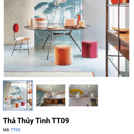
Mã giảm giá:
Ngày hết hạn:
Điều kiện:
Copy mã và nhập mã ở trang
THANH TOÁN
bạn nhé!
Thả Thủy Tinh TT09
Mã:
TT09