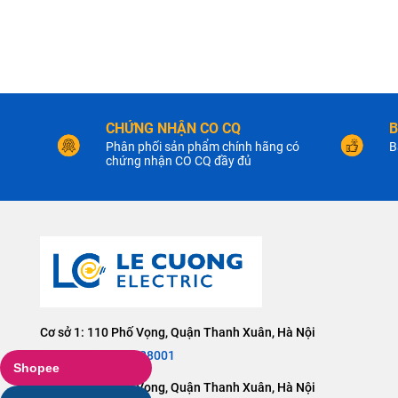
Độ bền điện
Chiều cao
Chiều rộng
CHỨNG NHẬN CO CQ
B
Phân phối sản phẩm chính hãng có
B
chứng nhận CO CQ đầy đủ
Chiều sâu
Thương hiệu
Cấp độ bảo vệ IP
Công nghệ
Cơ sở 1: 110 Phố Vọng, Quận Thanh Xuân, Hà Nội
Điện thoại:
0904228001
Loại hàng
Shopee
Cơ sở 2: 106 Phố Vọng, Quận Thanh Xuân, Hà Nội