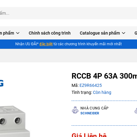
n phẩm
Chính sách công trình
Catalogue sản phẩm
G
Nhận ƯU ĐÃI*
đặc biệt
từ các chương trình khuyến mãi mới nhất
RCCB 4P 63A 300m
Mã:
EZ9R66425
Tình trạng:
Còn hàng
NHÀ CUNG CẤP
Mã giảm giá:
SCHNEIDER
Ngày hết hạn:
Giá Liên hệ
Điều kiện: