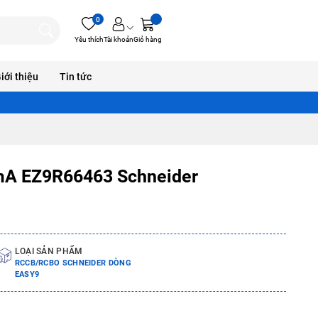
0
Yêu thích
Tài khoản
Giỏ hàng
iới thiệu
Tin tức
A EZ9R66463 Schneider
LOẠI SẢN PHẨM
RCCB/RCBO SCHNEIDER DÒNG
EASY9