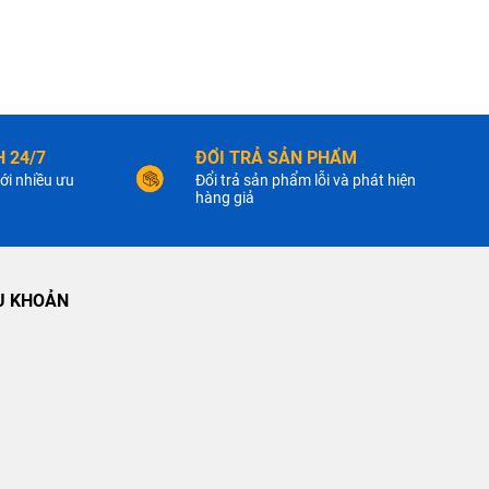
 24/7
ĐỔI TRẢ SẢN PHẨM
ới nhiều ưu
Đổi trả sản phẩm lỗi và phát hiện
hàng giả
U KHOẢN