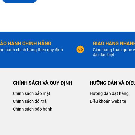
2000 chu kỳ
82 mm
72 mm
ẢO HÀNH CHÍNH HÃNG
GIAO HÀNG NHANH
ảo hành chính hãng theo quy định
Giao hàng toàn quốc v
đãi đặc biệt
72 mm
Schneider
CHÍNH SÁCH VÀ QUY ĐỊNH
HƯỠNG DẪN VÀ ĐIỀ
IP20
Chính sách bảo mật
Hướng dẫn đặt hàng
Chính sách đổi trả
Điều khoản website
Pháp
Chính sách bảo hành
Chính hãng