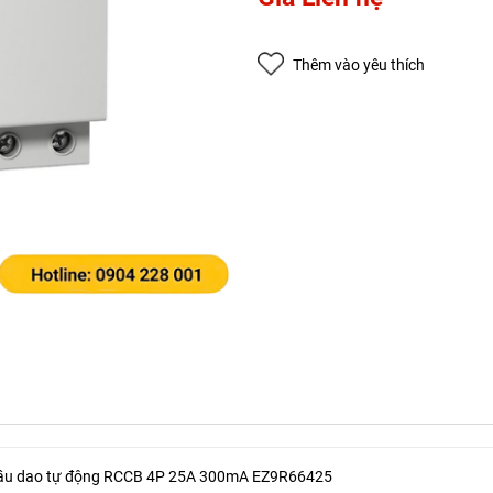
Copy mã và nhập mã ở trang
THANH TOÁN
bạn nhé!
Thêm vào yêu thích
Cầu dao tự động RCCB 4P 25A 300mA EZ9R66425