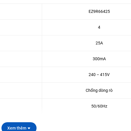
EZ9R66425
4
25A
300mA
240 – 415V
Chống dòng rò
50/60Hz
5000 chu kỳ
Xem thêm