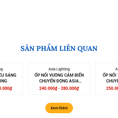
SẢN PHẨM LIÊN QUAN
ng
Asia Lighting
A
IÊU SÁNG
ỐP NỔI VUÔNG CẢM BIẾN
ỐP NỔI
TING
CHUYỂN ĐỘNG ASIA
CHUY
LIGHTING
0.000₫
240.000₫ - 280.000₫
250.0
Xem thêm