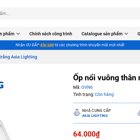
n phẩm
Chính sách công trình
Catalogue sản phẩm
G
Nhận ƯU ĐÃI*
đặc biệt
từ các chương trình khuyến mãi mới nhất
trắng Asia Lighting
Ốp nổi vuông thân 
Mã:
OVN6
Tình trạng:
Còn hàng
NHÀ CUNG CẤP
ASIA LIGHTING
Mã giảm giá:
Ngày hết hạn:
64.000₫