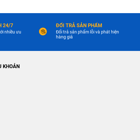
 24/7
ĐỔI TRẢ SẢN PHẨM
ới nhiều ưu
Đổi trả sản phẩm lỗi và phát hiện
hàng giả
U KHOẢN