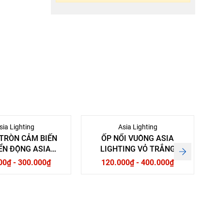
sia Lighting
Asia Lighting
 TRÒN CẢM BIẾN
ỐP NỔI VUÔNG ASIA
ỂN ĐỘNG ASIA
LIGHTING VỎ TRẮNG
LIGHTING
00₫ - 300.000₫
120.000₫ - 400.000₫