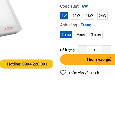
Điều kiện:
Công suất:
6W
Copy mã và nhập mã ở trang
THANH TOÁN
bạn nhé!
6W
12W
18W
24W
Ánh sáng:
Trắng
Trắng
Vàng
3 màu
Số lượng:
-
+
Thêm vào giỏ
Thêm vào yêu thích