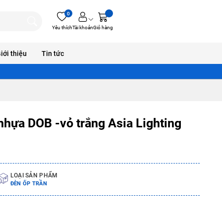
0
Yêu thích
Tài khoản
Giỏ hàng
iới thiệu
Tin tức
nhựa DOB -vỏ trắng Asia Lighting
LOẠI SẢN PHẨM
ĐÈN ỐP TRẦN