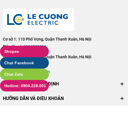
Cơ sở 1: 110 Phố Vọng, Quận Thanh Xuân, Hà Nội
Điện thoại:
0904228001
Shopee
Cơ sở 2: 106 Phố Vọng, Quận Thanh Xuân, Hà Nội
Chat Facebook
Điện thoại:
0904228001
Email:
lc@dienlecuong.vn
Chat Zalo
CHÍNH SÁCH VÀ QUY ĐỊNH
Hotline: 0904.228.001
HƯỠNG DẪN VÀ ĐIỀU KHOẢN
© Bản quyền thuộc về
Công ty Cổ phần XD và TM Lê Cương