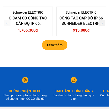
Schneider ELECTRIC
Schneider ELECTRIC
Ổ CẮM CÓ CÔNG TẮC
CÔNG TẮC CẤP ĐỘ IP 66
CẤP ĐỘ IP 66
SCHNEIDER ELECTRIC
SCHNEIDER ELECTRIC
1.785.300₫
913.000₫
Xem thêm
CHỨNG NHẬN CO CQ
BẢO HÀNH CHÍNH HÃNG
GIA
Phân phối sản phẩm chính hãng
Bảo hành chính hãng theo quy
Giao h
có chứng nhận CO CQ đầy đủ
định