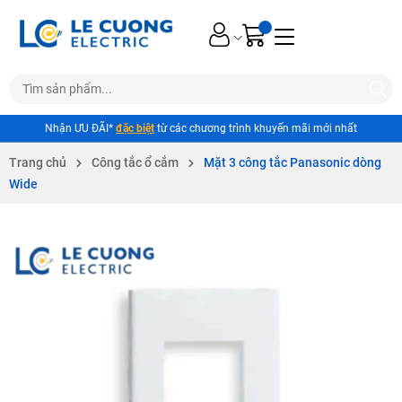
Nhận ƯU ĐÃI*
đặc biệt
từ các chương trình khuyến mãi mới nhất
Trang chủ
Công tắc ổ cắm
Mặt 3 công tắc Panasonic dòng
Wide