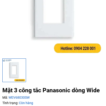
Mã giảm giá:
Ngày hết hạn:
Điều kiện:
Copy mã và nhập mã ở trang
THANH TOÁN
bạn nhé!
Mặt 3 công tắc Panasonic dòng Wide
Mã:
WEV68030SW
Tình trạng:
Còn hàng