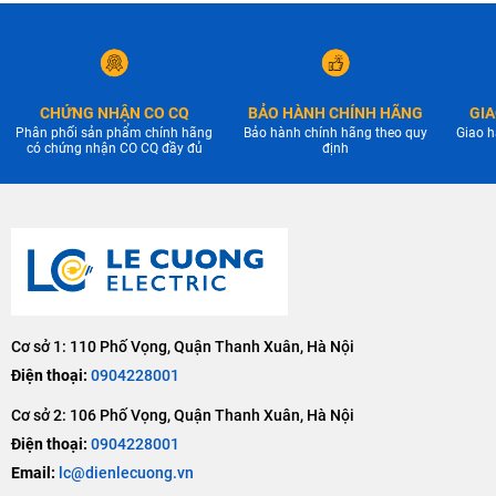
CHỨNG NHẬN CO CQ
BẢO HÀNH CHÍNH HÃNG
GIA
Phân phối sản phẩm chính hãng
Bảo hành chính hãng theo quy
Giao h
có chứng nhận CO CQ đầy đủ
định
Cơ sở 1: 110 Phố Vọng, Quận Thanh Xuân, Hà Nội
Điện thoại:
0904228001
Cơ sở 2: 106 Phố Vọng, Quận Thanh Xuân, Hà Nội
Điện thoại:
0904228001
Email:
lc@dienlecuong.vn