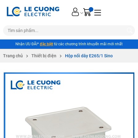
Nhận ƯU ĐÃI*
đặc biệt
từ các chương trình khuyến mãi mới nhất
Trang chủ
Thiết bị điện
Hộp nối dây E265/1 Sino
Mã giảm giá: