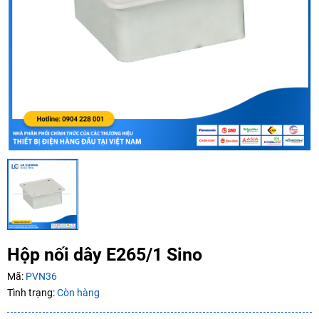
Ngày hết hạn:
Điều kiện:
Copy mã và nhập mã ở trang
THANH TOÁN
bạn nhé!
Hộp nối dây E265/1 Sino
Mã:
PVN36
Tình trạng:
Còn hàng