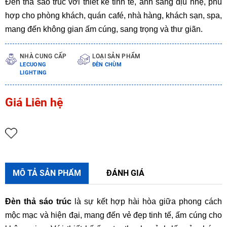
Đèn thả sáo trúc với thiết kế tinh tế, ánh sáng dịu nhẹ, phù
hợp cho phòng khách, quán café, nhà hàng, khách sạn, spa,
mang đến không gian ấm cúng, sang trọng và thư giãn.
NHÀ CUNG CẤP
LOẠI SẢN PHẨM
LECUONG
ĐÈN CHÙM
LIGHTING
Giá Liên hệ
MÔ TẢ SẢN PHẨM
ĐÁNH GIÁ
Đèn thả sáo trúc
là sự kết hợp hài hòa giữa phong cách
mộc mạc và hiện đại, mang đến vẻ đẹp tinh tế, ấm cúng cho