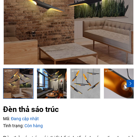
Mã giảm giá:
Ngày hết hạn:
Điều kiện:
Copy mã và nhập mã ở trang
THANH TOÁN
bạn nhé!
Đèn thả sáo trúc
Mã:
Đang cập nhật
Tình trạng:
Còn hàng