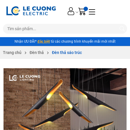
Nhận ƯU ĐÃI*
đặc biệt
từ các chương trình khuyến mãi mới nhất
Trang chủ
Đèn thả
Đèn thả sáo trúc