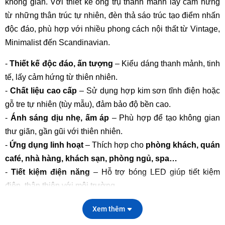
không gian. Với thiết kế ống trụ thanh mảnh lấy cảm hứng
từ những thân trúc tự nhiên, đèn thả sáo trúc tạo điểm nhấn
độc đáo, phù hợp với nhiều phong cách nội thất từ Vintage,
Minimalist đến Scandinavian.
-
Thiết kế độc đáo, ấn tượng
– Kiểu dáng thanh mảnh, tinh
tế, lấy cảm hứng từ thiên nhiên.
-
Chất liệu cao cấp
– Sử dụng hợp kim sơn tĩnh điện hoặc
gỗ tre tự nhiên (tùy mẫu), đảm bảo độ bền cao.
-
Ánh sáng dịu nhẹ, ấm áp
– Phù hợp để tạo không gian
thư giãn, gần gũi với thiên nhiên.
-
Ứng dụng linh hoạt
– Thích hợp cho
phòng khách, quán
café, nhà hàng, khách sạn, phòng ngủ, spa…
-
Tiết kiệm điện năng
– Hỗ trợ bóng LED giúp tiết kiệm
điện, thân thiện với môi trường.
Xem thêm
Thông số kỹ thuật