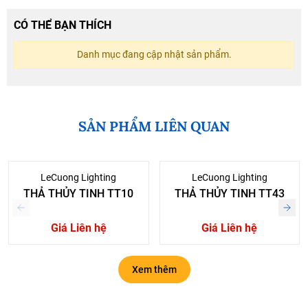
CÓ THỂ BẠN THÍCH
Mã sản phẩm
Đèn thả sáo trúc
Danh mục đang cập nhật sản phẩm.
Chất liệu
Hợp kim sơn tĩnh điện/Gỗ tre tự nhiê
Nguồn điện
220V
SẢN PHẨM LIÊN QUAN
Loại bóng
LED tiết kiệm điện
LeCuong Lighting
LeCuong Lighting
THẢ THỦY TINH TT10
THẢ THỦY TINH TT43
Màu ánh sáng
Trắng/Vàng/Trung tính
Giá Liên hệ
Giá Liên hệ
Xem thêm