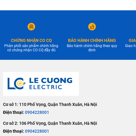
CHỨNG NHẬN CO CQ
BẢO HÀNH CHÍNH HÃNG
GIA
Phân phối sản phẩm chính hãng
Bảo hành chính hãng theo quy
Giao h
có chứng nhận CO CQ đầy đủ
định
Cơ sở 1: 110 Phố Vọng, Quận Thanh Xuân, Hà Nội
Điện thoại:
0904228001
Cơ sở 2: 106 Phố Vọng, Quận Thanh Xuân, Hà Nội
Điện thoại:
0904228001