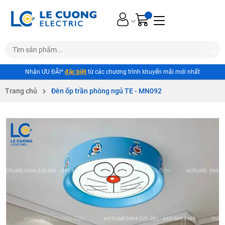
Nhận ƯU ĐÃI*
đặc biệt
từ các chương trình khuyến mãi mới nhất
Trang chủ
Đèn ốp trần phòng ngủ TE - MN092
Mã giảm giá:
Ngày hết hạn: