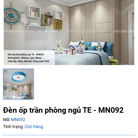
Điều kiện:
Copy mã và nhập mã ở trang
THANH TOÁN
bạn nhé!
Đèn ốp trần phòng ngủ TE - MN092
Mã:
MN092
Tình trạng:
Còn hàng