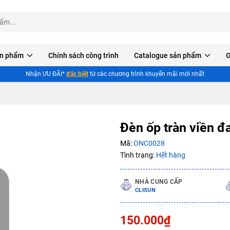
n phẩm
Chính sách công trình
Catalogue sản phẩm
G
Nhận ƯU ĐÃI*
đặc biệt
từ các chương trình khuyến mãi mới nhất
Đèn ốp tràn viền đ
Mã:
ONC0028
Mã giảm giá:
Tình trạng:
Hết hàng
Ngày hết hạn:
NHÀ CUNG CẤP
CLISUN
Điều kiện:
150.000₫
Copy mã và nhập mã ở trang
THANH TOÁN
bạn nhé!