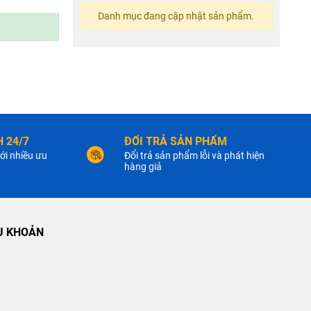
Danh mục đang cập nhật sản phẩm.
 24/7
ĐỔI TRẢ SẢN PHẨM
ới nhiều ưu
Đổi trả sản phẩm lỗi và phát hiện
hàng giả
U KHOẢN