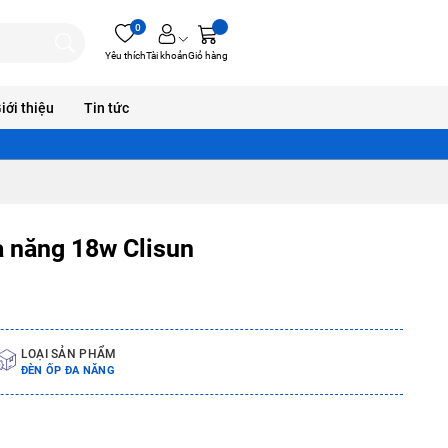
0
Yêu thích
Tài khoản
Giỏ hàng
iới thiệu
Tin tức
a năng 18w Clisun
LOẠI SẢN PHẨM
ĐÈN ỐP ĐA NĂNG