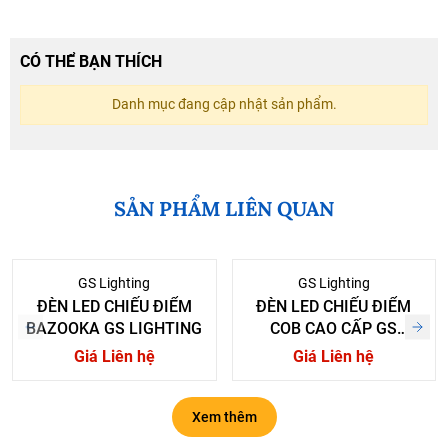
CÓ THỂ BẠN THÍCH
Danh mục đang cập nhật sản phẩm.
SẢN PHẨM LIÊN QUAN
GS Lighting
GS Lighting
ĐÈN LED CHIẾU ĐIỂM
ĐÈN LED CHIẾU ĐIỂM
BAZOOKA GS LIGHTING
COB CAO CẤP GS
LIGHTING
Giá Liên hệ
Giá Liên hệ
Xem thêm