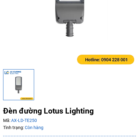
Mã giảm giá:
Ngày hết hạn:
Điều kiện:
Copy mã và nhập mã ở trang
THANH TOÁN
bạn nhé!
Đèn đường Lotus Lighting
Mã:
AX-LD-TE250
Tình trạng:
Còn hàng