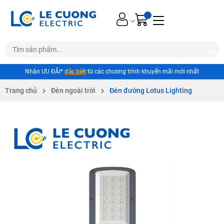
Nhận ƯU ĐÃI*
đặc biệt
từ các chương trình khuyến mãi mới nhất
Trang chủ
Đèn ngoài trời
Đèn đường Lotus Lighting