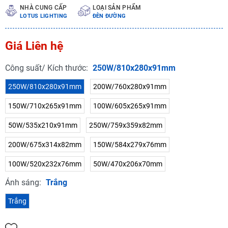
NHÀ CUNG CẤP
LOẠI SẢN PHẨM
LOTUS LIGHTING
ĐÈN ĐƯỜNG
Giá Liên hệ
Công suất/ Kích thước:
250W/810x280x91mm
250W/810x280x91mm
200W/760x280x91mm
150W/710x265x91mm
100W/605x265x91mm
50W/535x210x91mm
250W/759x359x82mm
200W/675x314x82mm
150W/584x279x76mm
100W/520x232x76mm
50W/470x206x70mm
Ánh sáng:
Trắng
Trắng