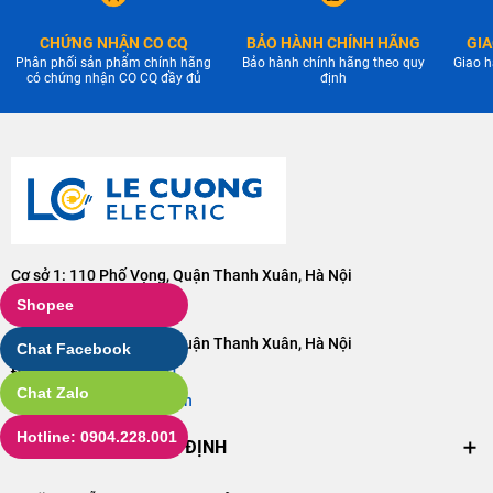
CHỨNG NHẬN CO CQ
BẢO HÀNH CHÍNH HÃNG
GIA
Phân phối sản phẩm chính hãng
Bảo hành chính hãng theo quy
Giao h
có chứng nhận CO CQ đầy đủ
định
Cơ sở 1: 110 Phố Vọng, Quận Thanh Xuân, Hà Nội
Điện thoại:
0904228001
Shopee
Cơ sở 2: 106 Phố Vọng, Quận Thanh Xuân, Hà Nội
Chat Facebook
Điện thoại:
0904228001
Chat Zalo
Email:
lc@dienlecuong.vn
Hotline: 0904.228.001
CHÍNH SÁCH VÀ QUY ĐỊNH