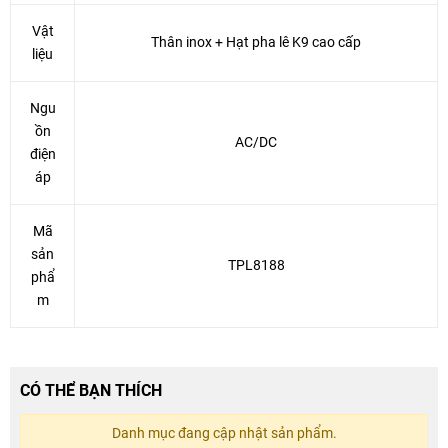
Vật
Thân inox + Hạt pha lê K9 cao cấp
liệu
Ngu
ồn
AC/DC
điện
áp
Mã
sản
TPL8188
phẩ
m
CÓ THỂ BẠN THÍCH
Danh mục đang cập nhật sản phẩm.