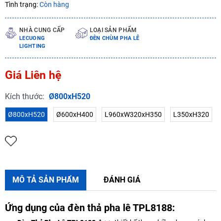
Tình trạng:
Còn hàng
NHÀ CUNG CẤP
LOẠI SẢN PHẨM
LECUONG
ĐÈN CHÙM PHA LÊ
LIGHTING
Giá Liên hệ
Kích thước:
Ø800xH520
Ø800xH520
Ø600xH400
L960xW320xH350
L350xH320
MÔ TẢ SẢN PHẨM
ĐÁNH GIÁ
Ứng dụng của đèn thả pha lê TPL8188: