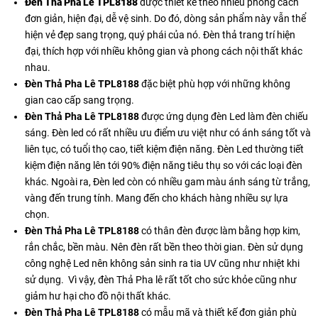
Đèn Thả Pha Lê
TPL8188
được thiết kế theo nhiều phong cách
đơn giản, hiện đại, dễ vệ sinh. Do đó, dòng sản phẩm này vẫn thể
hiện vẻ đẹp sang trọng, quý phái của nó. Đèn thả trang trí hiện
đại, thích hợp với nhiều không gian và phong cách nội thất khác
nhau.
Đèn Thả Pha Lê TPL8188
đặc biệt phù hợp với những không
gian cao cấp sang trọng.
Đèn Thả Pha Lê TPL8188
được ứng dụng đèn Led làm đèn chiếu
sáng. Đèn led có rất nhiều ưu điểm ưu việt như có ánh sáng tốt và
liên tục, có tuổi thọ cao, tiết kiệm điện năng. Đèn Led thường tiết
kiệm điện năng lên tới 90% điện năng tiêu thụ so với các loại đèn
khác. Ngoài ra, Đèn led còn có nhiều gam màu ánh sáng từ trắng,
vàng đến trung tính. Mang đến cho khách hàng nhiều sự lựa
chọn.
Đèn Thả Pha Lê TPL8188
có thân đèn được làm bằng hợp kim,
rắn chắc, bền màu. Nên đèn rất bền theo thời gian. Đèn sử dụng
công nghệ Led nên không sản sinh ra tia UV cũng như nhiệt khi
sử dụng. Vì vậy, đèn Thả Pha lê rất tốt cho sức khỏe cũng như
giảm hư hại cho đồ nội thất khác.
Đèn Thả Pha Lê TPL8188
có mẫu mã và thiết kế đơn giản phù