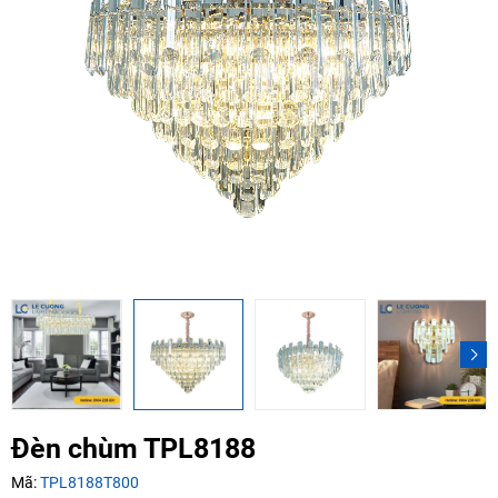
Mã giảm giá:
Ngày hết hạn:
Điều kiện:
Copy mã và nhập mã ở trang
THANH TOÁN
bạn nhé!
Đèn chùm TPL8188
Mã:
TPL8188T800