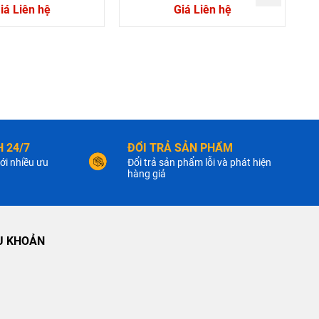
iá Liên hệ
Giá Liên hệ
 24/7
ĐỔI TRẢ SẢN PHẨM
ới nhiều ưu
Đổi trả sản phẩm lỗi và phát hiện
hàng giả
U KHOẢN