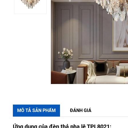
MÔ TẢ SẢN PHẨM
ĐÁNH GIÁ
Ứng dụng của đèn thả pha lê TPL8021: