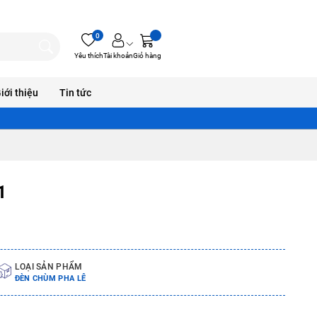
0
Yêu thích
Tài khoản
Giỏ hàng
iới thiệu
Tin tức
1
LOẠI SẢN PHẨM
ĐÈN CHÙM PHA LÊ