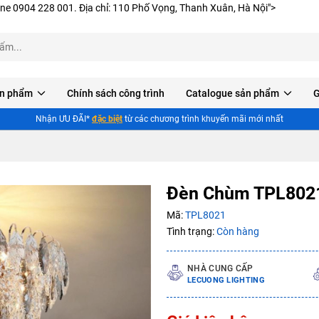
ine 0904 228 001. Địa chỉ: 110 Phố Vọng, Thanh Xuân, Hà Nội">
n phẩm
Chính sách công trình
Catalogue sản phẩm
G
Nhận ƯU ĐÃI*
đặc biệt
từ các chương trình khuyến mãi mới nhất
Đèn Chùm TPL802
Mã:
TPL8021
Tình trạng:
Còn hàng
NHÀ CUNG CẤP
LECUONG LIGHTING