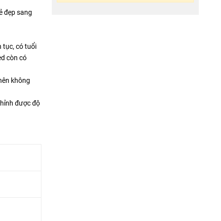
vẻ đẹp sang
tục, có tuổi
ed còn có
 nên không
chỉnh được độ