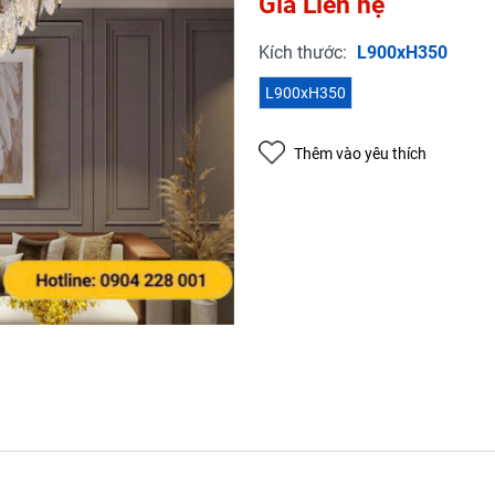
Giá Liên hệ
Mã giảm giá:
Kích thước:
L900xH350
Ngày hết hạn:
L900xH350
Điều kiện:
Copy mã và nhập mã ở trang
THANH TOÁN
bạn nhé!
Thêm vào yêu thích