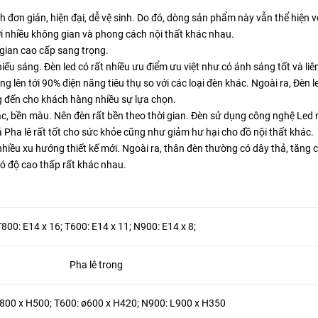
 đơn giản, hiện đại, dễ vệ sinh. Do đó, dòng sản phẩm này vẫn thể hiện 
 với nhiều không gian và phong cách nội thất khác nhau.
gian cao cấp sang trọng.
u sáng. Đèn led có rất nhiều ưu điểm ưu việt như có ánh sáng tốt và liên 
ng lên tới 90% điện năng tiêu thụ so với các loại đèn khác. Ngoài ra, Đèn l
g đến cho khách hàng nhiều sự lựa chọn.
c, bền màu. Nên đèn rất bền theo thời gian. Đèn sử dụng công nghệ Led
ả Pha lê rất tốt cho sức khỏe cũng như giảm hư hại cho đồ nội thất khác.
nhiều xu hướng thiết kế mới. Ngoài ra, thân đèn thường có dây thả, tăng 
có độ cao thấp rất khác nhau.
T800: E14 x 16; T600: E14 x 11; N900: E14 x 8;
Pha lê trong
800 x H500; T600: ø600 x H420; N900: L900 x H350