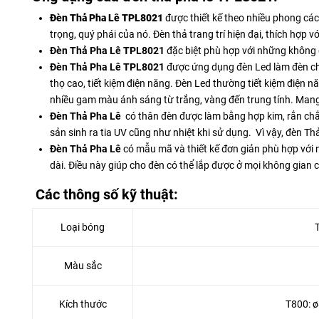
Đèn Thả Pha Lê
TPL8021
được thiết kế theo nhiều phong cách
trọng, quý phái của nó. Đèn thả trang trí hiện đại, thích hợp
Đèn Thả Pha Lê TPL8021
đặc biệt phù hợp với những không 
Đèn Thả Pha Lê TPL8021
được ứng dụng đèn Led làm đèn chiế
thọ cao, tiết kiệm điện năng. Đèn Led thường tiết kiệm điện nă
nhiều gam màu ánh sáng từ trắng, vàng đến trung tính. Man
Đèn Thả Pha Lê
có thân đèn được làm bằng hợp kim, rắn chắ
sản sinh ra tia UV cũng như nhiệt khi sử dụng. Vì vậy, đèn Th
Đèn Thả Pha Lê
có mẫu mã và thiết kế đơn giản phù hợp với 
dài. Điều này giúp cho đèn có thể lắp được ở mọi không gian 
Các thông số kỹ thuật:
Loại bóng
Màu sắc
Kích thước
T800: ø