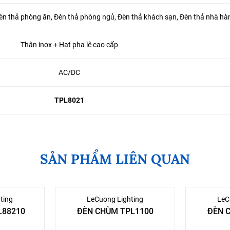
èn thả phòng ăn, Đèn thả phòng ngủ, Đèn thả khách sạn, Đèn thả nhà hà
Thân inox + Hạt pha lê cao cấp
AC/DC
TPL8021
SẢN PHẨM LIÊN QUAN
ting
LeCuong Lighting
LeC
L88210
ĐÈN CHÙM TPL1100
ĐÈN 