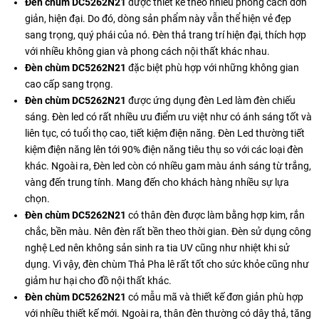
Đèn chùm
DC5262N21
được thiết kế theo nhiều phong cách đơn
giản, hiện đại. Do đó, dòng sản phẩm này vẫn thể hiện vẻ đẹp
sang trọng, quý phái của nó. Đèn thả trang trí hiện đại, thích hợp
với nhiều không gian và phong cách nội thất khác nhau.
Đèn chùm DC5262N21
đặc biệt phù hợp với những không gian
cao cấp sang trọng.
Đèn chùm DC5262N21
được ứng dụng đèn Led làm đèn chiếu
sáng. Đèn led có rất nhiều ưu điểm ưu việt như có ánh sáng tốt và
liên tục, có tuổi thọ cao, tiết kiệm điện năng. Đèn Led thường tiết
kiệm điện năng lên tới 90% điện năng tiêu thụ so với các loại đèn
khác. Ngoài ra, Đèn led còn có nhiều gam màu ánh sáng từ trắng,
vàng đến trung tính. Mang đến cho khách hàng nhiều sự lựa
chọn.
Đèn chùm DC5262N21
có thân đèn được làm bằng hợp kim, rắn
chắc, bền màu. Nên đèn rất bền theo thời gian. Đèn sử dụng công
nghệ Led nên không sản sinh ra tia UV cũng như nhiệt khi sử
dụng. Vì vậy, đèn chùm Thả Pha lê rất tốt cho sức khỏe cũng như
giảm hư hại cho đồ nội thất khác.
Đèn chùm DC5262N21
có mẫu mã và thiết kế đơn giản phù hợp
với nhiều thiết kế mới. Ngoài ra, thân đèn thường có dây thả, tăng