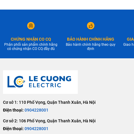
CHỨNG NHẬN CO CQ
BẢO HÀNH CHÍNH HÃNG
GIA
Phân phối sản phẩm chính hãng
Bảo hành chính hãng theo quy
Giao h
có chứng nhận CO CQ đầy đủ
định
Cơ sở 1: 110 Phố Vọng, Quận Thanh Xuân, Hà Nội
Điện thoại:
0904228001
Cơ sở 2: 106 Phố Vọng, Quận Thanh Xuân, Hà Nội
Điện thoại:
0904228001