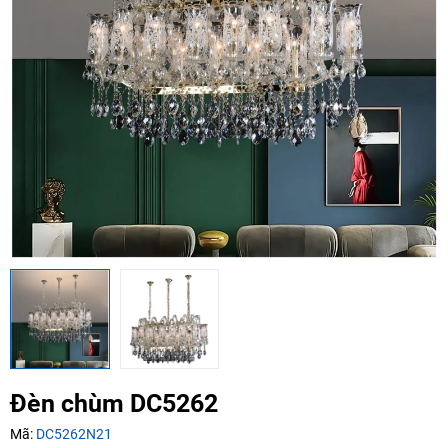
Mã giảm giá:
Ngày hết hạn:
Điều kiện:
Copy mã và nhập mã ở trang
THANH TOÁN
bạn nhé!
Đèn chùm DC5262
Mã:
DC5262N21