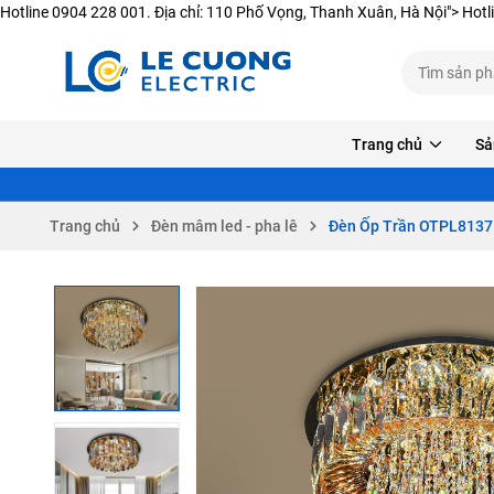
Hotline 0904 228 001. Địa chỉ: 110 Phố Vọng, Thanh Xuân, Hà Nội">
Hotl
Trang chủ
Sả
Trang chủ
Đèn mâm led - pha lê
Đèn Ốp Trần OTPL8137