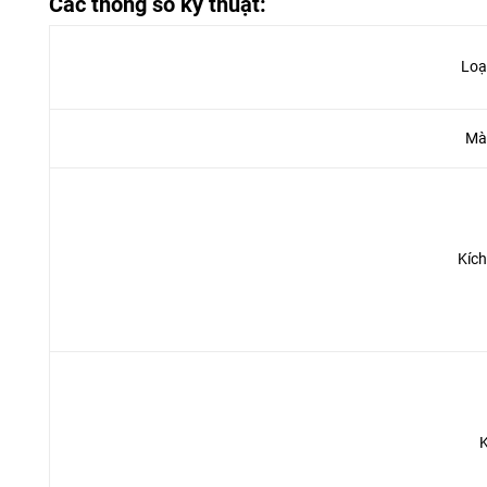
Các thông số kỹ thuật:
Loạ
Mà
Kích
K