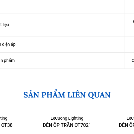
t liệu
 điện áp
ản phẩm
SẢN PHẨM LIÊN QUAN
ting
LeCuong Lighting
LeC
N OT38
ĐÈN ỐP TRẦN OT7021
ĐÈN Ô