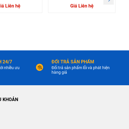
iá Liên hệ
Giá Liên hệ
 24/7
ĐỔI TRẢ SẢN PHẨM
ới nhiều ưu
Đổi trả sản phẩm lỗi và phát hiện
hàng giả
U KHOẢN