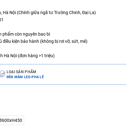
, Hà Nội (Chính giữa ngã tư Trường Chinh, Đại La)
01
sản phẩm còn nguyên bao bì
 điều kiện bảo hành (không bị rơi vỡ, sứt, mẻ)
nh Hà Nội (đơn hàng >1 triệu)
LOẠI SẢN PHẨM
ĐÈN MÂM LED-PHA LÊ
Ø600xH450