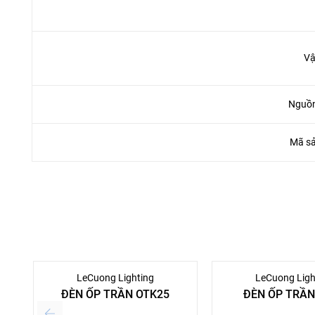
Vậ
Nguồn
Mã s
LeCuong Lighting
LeCuong Ligh
ĐÈN ỐP TRẦN OTK25
ĐÈN ỐP TRẦ