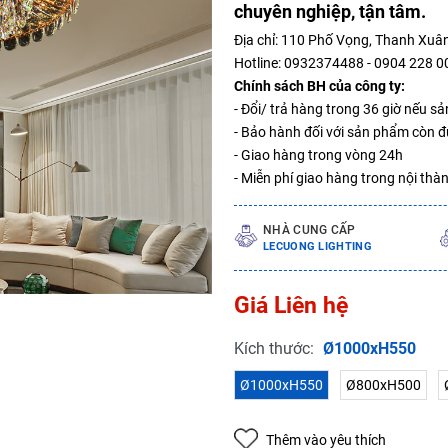
chuyên nghiệp, tận tâm.
Địa chỉ: 110 Phố Vọng, Thanh Xuân
Hotline: 0932374488 - 0904 228 0
Mã giảm giá:
Chính sách BH của công ty:
- Đổi/ trả hàng trong 36 giờ nếu 
Ngày hết hạn:
- Bảo hành đối với sản phẩm còn đủ
- Giao hàng trong vòng 24h
Điều kiện:
- Miễn phí giao hàng trong nội thà
Copy mã và nhập mã ở trang
THANH TOÁN
bạn nhé!
NHÀ CUNG CẤP
LECUONG LIGHTING
Giá Liên hệ
Kích thước:
Ø1000xH550
Ø1000xH550
Ø800xH500
Thêm vào yêu thích