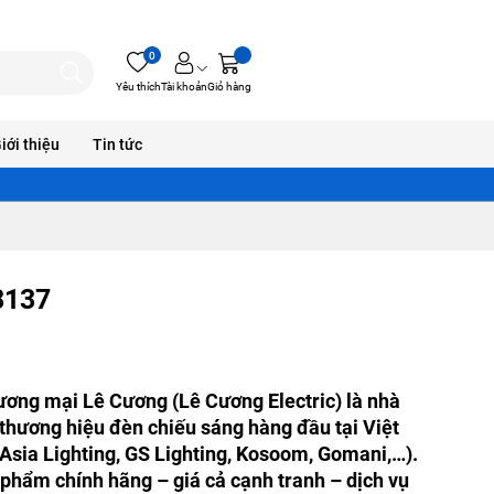
0
Yêu thích
Tài khoản
Giỏ hàng
iới thiệu
Tin tức
L8137
ương mại Lê Cương (Lê Cương Electric) là nhà
 thương hiệu đèn chiếu sáng hàng đầu tại Việt
Asia Lighting, GS Lighting, Kosoom, Gomani,…).
phẩm chính hãng – giá cả cạnh tranh – dịch vụ