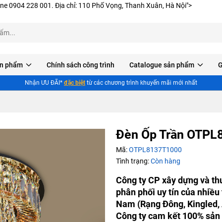
ine 0904 228 001. Địa chỉ: 110 Phố Vọng, Thanh Xuân, Hà Nội">
n phẩm
Chính sách công trình
Catalogue sản phẩm
G
Nhận ƯU ĐÃI*
đặc biệt
từ các chương trình khuyến mãi mới nhất
Đèn Ốp Trần OTP
Mã:
OTPL8137T1000
Tình trạng:
Còn hàng
Công ty CP xây dựng và th
phân phối uy tín của nhiều
Nam (Rạng Đông, Kingled, 
Công ty cam kết 100% sản 