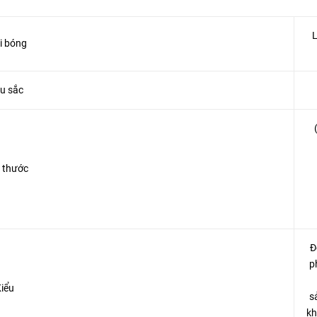
L
i bóng
u sắc
 thước
Đ
p
iểu
s
kh