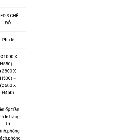
ED 3 CHẾ
ĐỘ
Pha lê
(Ø1000 X
H550) –
(Ø800 X
H500) –
(Ø600 X
H450)
èn ốp trần
ha lê trang
trí
ảnh,phòng
ách,phòng