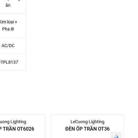
ăn
Kim loại +
Pha lê
AC/DC
OTPL8137
uong Lighting
LeCuong Lighting
́P TRẦN OT6026
ĐÈN ỐP TRẦN OT36