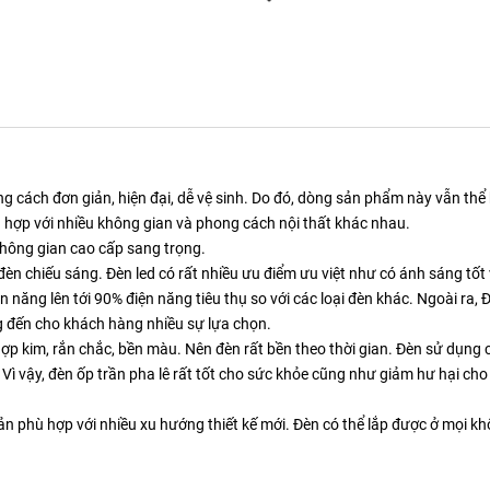
ng cách đơn giản, hiện đại, dễ vệ sinh. Do đó, dòng sản phẩm này vẫn thể 
ch hợp với nhiều không gian và phong cách nội thất khác nhau.
không gian cao cấp sang trọng.
n chiếu sáng. Đèn led có rất nhiều ưu điểm ưu việt như có ánh sáng tốt v
ện năng lên tới 90% điện năng tiêu thụ so với các loại đèn khác. Ngoài ra, 
g đến cho khách hàng nhiều sự lựa chọn.
ợp kim, rắn chắc, bền màu. Nên đèn rất bền theo thời gian. Đèn sử dụng
Vì vậy, đèn ốp trần pha lê rất tốt cho sức khỏe cũng như giảm hư hại cho
ản phù hợp với nhiều xu hướng thiết kế mới. Đèn có thể lắp được ở mọi k