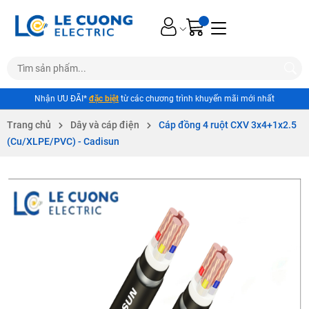
Nhận ƯU ĐÃI*
đặc biệt
từ các chương trình khuyến mãi mới nhất
Trang chủ
Dây và cáp điện
Cáp đồng 4 ruột CXV 3x4+1x2.5
(Cu/XLPE/PVC) - Cadisun