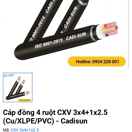
Mã giảm giá:
Ngày hết hạn:
Điều kiện:
Copy mã và nhập mã ở trang
THANH TOÁN
bạn nhé!
Cáp đồng 4 ruột CXV 3x4+1x2.5
(Cu/XLPE/PVC) - Cadisun
Mã:
CXV 3x4+1x2.5