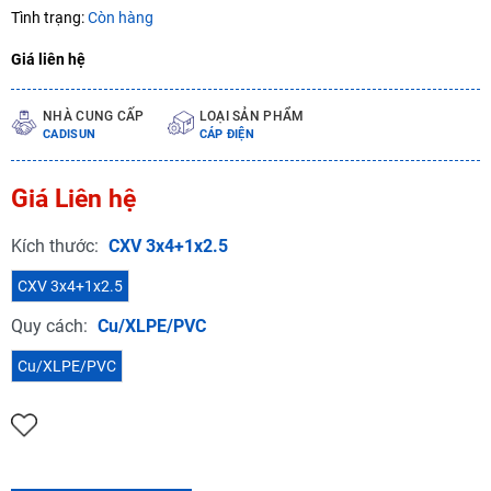
Tình trạng:
Còn hàng
Giá liên hệ
NHÀ CUNG CẤP
LOẠI SẢN PHẨM
CADISUN
CÁP ĐIỆN
Giá Liên hệ
Kích thước:
CXV 3x4+1x2.5
CXV 3x4+1x2.5
Quy cách:
Cu/XLPE/PVC
Cu/XLPE/PVC