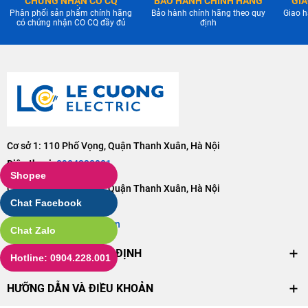
CHỨNG NHẬN CO CQ
BẢO HÀNH CHÍNH HÃNG
GIA
Phân phối sản phẩm chính hãng
Bảo hành chính hãng theo quy
Giao h
có chứng nhận CO CQ đầy đủ
định
Cơ sở 1: 110 Phố Vọng, Quận Thanh Xuân, Hà Nội
Điện thoại:
0904228001
Shopee
Cơ sở 2: 106 Phố Vọng, Quận Thanh Xuân, Hà Nội
Chat Facebook
Điện thoại:
0904228001
Email:
lc@dienlecuong.vn
Chat Zalo
CHÍNH SÁCH VÀ QUY ĐỊNH
Hotline: 0904.228.001
HƯỠNG DẪN VÀ ĐIỀU KHOẢN