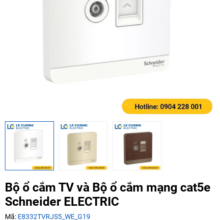
Ngày hết hạn:
Điều kiện:
Copy mã và nhập mã ở trang
THANH TOÁN
bạn nhé!
Bộ ổ cắm TV và Bộ ổ cắm mạng cat5e
Schneider ELECTRIC
Mã:
E8332TVRJS5_WE_G19