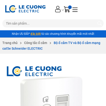
Nhận ƯU ĐÃI*
đặc biệt
từ các chương trình khuyến mãi mới nhất
Trang chủ
Công tắc ổ cắm
Bộ ổ cắm TV và Bộ ổ cắm mạng
cat5e Schneider ELECTRIC
Mã giảm giá: