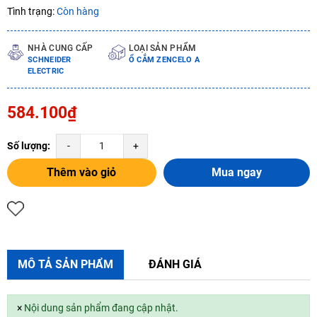
Tình trạng:
Còn hàng
NHÀ CUNG CẤP
LOẠI SẢN PHẨM
SCHNEIDER
Ổ CẮM ZENCELO A
ELECTRIC
584.100₫
Số lượng:
-
+
Thêm vào giỏ
Mua ngay
MÔ TẢ SẢN PHẨM
ĐÁNH GIÁ
×
Nội dung sản phẩm đang cập nhật.