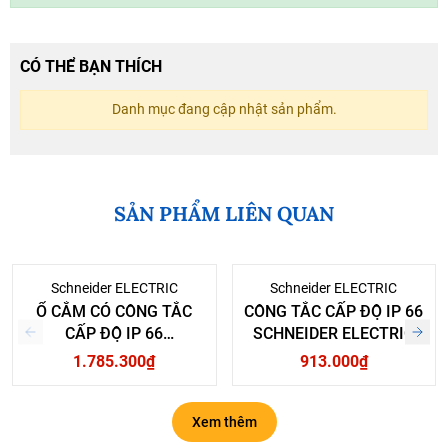
CÓ THỂ BẠN THÍCH
Danh mục đang cập nhật sản phẩm.
SẢN PHẨM LIÊN QUAN
Schneider ELECTRIC
Schneider ELECTRIC
Ổ CẮM CÓ CÔNG TẮC
CÔNG TẮC CẤP ĐỘ IP 66
CẤP ĐỘ IP 66
SCHNEIDER ELECTRIC
SCHNEIDER ELECTRIC
1.785.300₫
913.000₫
Xem thêm