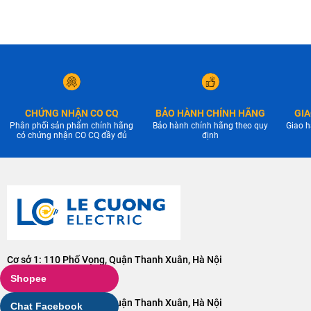
CHỨNG NHẬN CO CQ
BẢO HÀNH CHÍNH HÃNG
GIA
Phân phối sản phẩm chính hãng
Bảo hành chính hãng theo quy
Giao h
có chứng nhận CO CQ đầy đủ
định
Cơ sở 1: 110 Phố Vọng, Quận Thanh Xuân, Hà Nội
Điện thoại:
0904228001
Shopee
Cơ sở 2: 106 Phố Vọng, Quận Thanh Xuân, Hà Nội
Chat Facebook