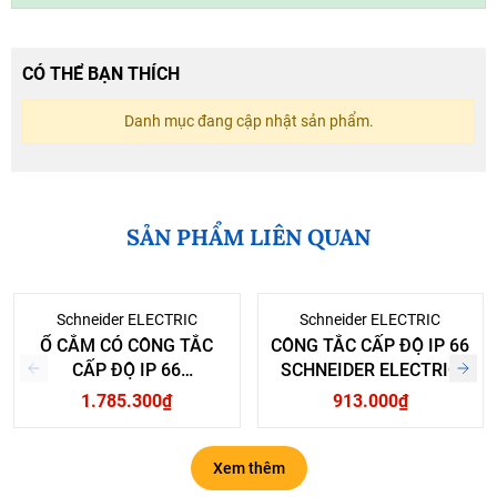
CÓ THỂ BẠN THÍCH
Danh mục đang cập nhật sản phẩm.
SẢN PHẨM LIÊN QUAN
Schneider ELECTRIC
Schneider ELECTRIC
Ổ CẮM CÓ CÔNG TẮC
CÔNG TẮC CẤP ĐỘ IP 66
CẤP ĐỘ IP 66
SCHNEIDER ELECTRIC
SCHNEIDER ELECTRIC
1.785.300₫
913.000₫
Xem thêm