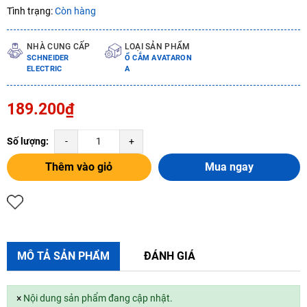
Tình trạng:
Còn hàng
NHÀ CUNG CẤP
LOẠI SẢN PHẨM
SCHNEIDER
Ổ CẮM AVATARON
ELECTRIC
A
189.200₫
Số lượng:
-
+
Thêm vào giỏ
Mua ngay
MÔ TẢ SẢN PHẨM
ĐÁNH GIÁ
×
Nội dung sản phẩm đang cập nhật.