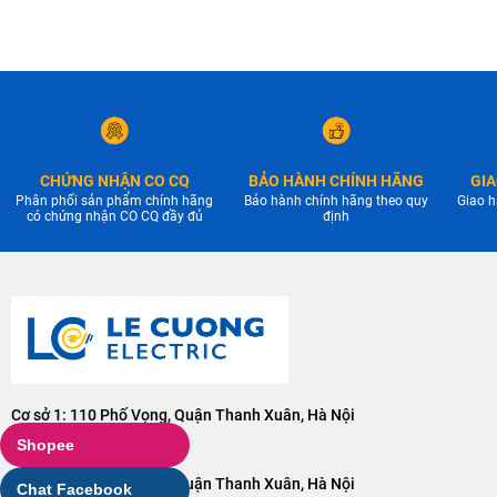
CHỨNG NHẬN CO CQ
BẢO HÀNH CHÍNH HÃNG
GIA
Phân phối sản phẩm chính hãng
Bảo hành chính hãng theo quy
Giao h
có chứng nhận CO CQ đầy đủ
định
Cơ sở 1: 110 Phố Vọng, Quận Thanh Xuân, Hà Nội
Điện thoại:
0904228001
Shopee
Cơ sở 2: 106 Phố Vọng, Quận Thanh Xuân, Hà Nội
Chat Facebook