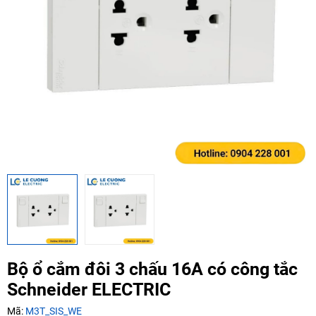
Ngày hết hạn:
Điều kiện:
Copy mã và nhập mã ở trang
THANH TOÁN
bạn nhé!
Bộ ổ cắm đôi 3 chấu 16A có công tắc
Schneider ELECTRIC
Mã:
M3T_SIS_WE