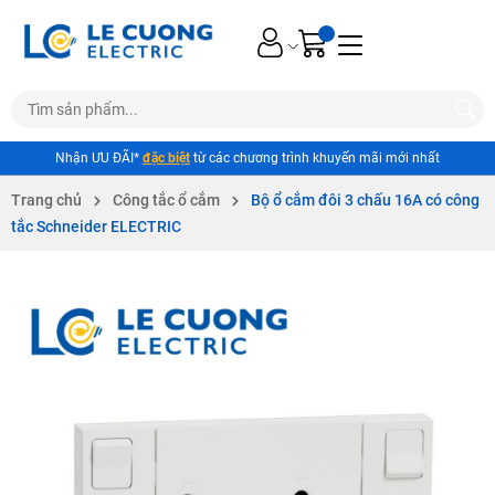
Nhận ƯU ĐÃI*
đặc biệt
từ các chương trình khuyến mãi mới nhất
Trang chủ
Công tắc ổ cắm
Bộ ổ cắm đôi 3 chấu 16A có công
tắc Schneider ELECTRIC
Mã giảm giá: